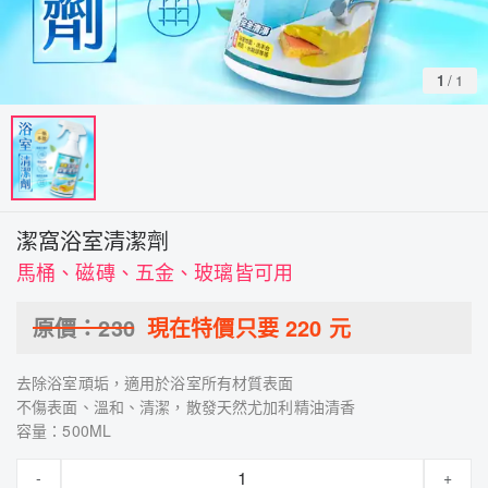
1
/
1
潔窩浴室清潔劑
馬桶、磁磚、五金、玻璃皆可用
原價：
230
現在特價只要
220
元
去除浴室頑垢，適用於浴室所有材質表面
不傷表面、溫和、清潔，散發天然尤加利精油清香
容量：500ML
-
+