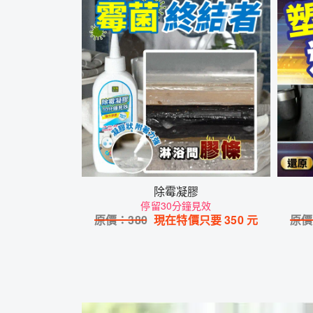
除霉凝膠
停留30分鐘見效
原價：
380
現在特價只要
350
元
原價