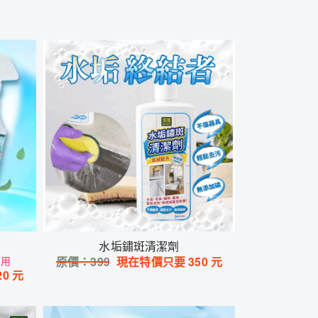
水垢鏽斑清潔劑
可用
原價：
399
現在特價只要
350
元
20
元