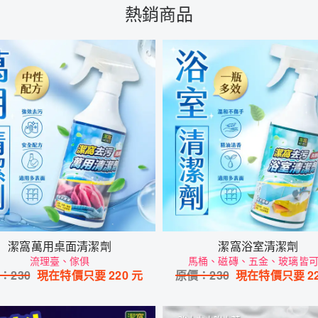
熱銷商品
潔窩萬用桌面清潔劑
潔窩浴室清潔劑
流理臺、傢俱
馬桶、磁磚、五金、玻璃皆
：
230
現在特價只要
220
元
原價：
230
現在特價只要
2