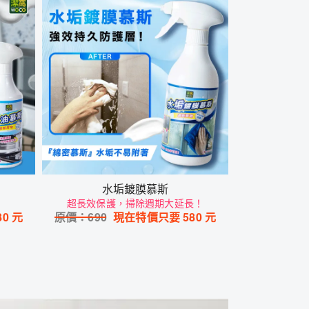
水垢鍍膜慕斯
超長效保護，掃除週期大延長！
80
元
原價：
690
現在特價只要
580
元