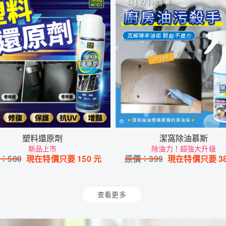
塑料還原劑
潔窩除油慕斯
新品上市
除油力！超強大升級
：
500
現在特價只要
150
元
原價：
399
現在特價只要
3
查看更多