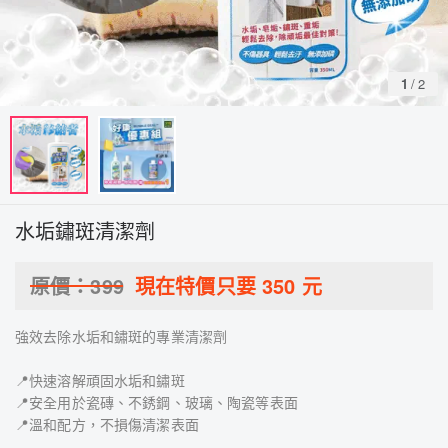
1
/
2
水垢鏽斑清潔劑
原價：
399
現在特價只要
350
元
強效去除水垢和鏽斑的專業清潔劑
📍快速溶解頑固水垢和鏽斑
📍安全用於瓷磚、不銹鋼、玻璃、陶瓷等表面
📍溫和配方，不損傷清潔表面